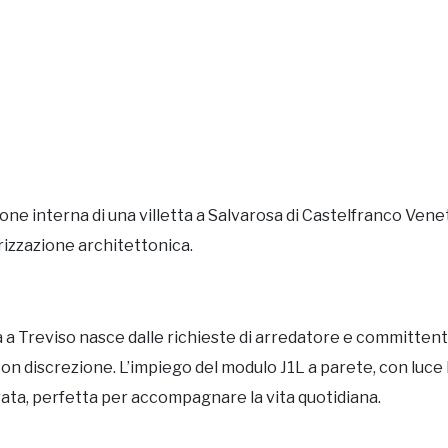
ione interna di una villetta a Salvarosa di Castelfranco Vene
rizzazione architettonica.
lla a Treviso nasce dalle richieste di arredatore e committe
 con discrezione. L’impiego del modulo J1L a parete, con lu
rata, perfetta per accompagnare la vita quotidiana.