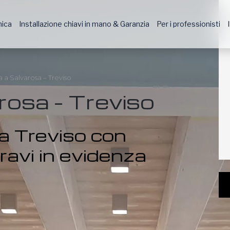
nica
Installazione chiavi in mano & Garanzia
Per i professionisti
ta a Salvarosa – Treviso
arosa – Treviso
 a Treviso con
ravi in evidenza