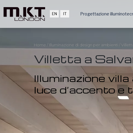
EN
IT
Progettazione illuminotec
Home
/
Illuminazione di design per ambienti
/
Villet
Villetta a Salv
Illuminazione villa
luce d’accento e t