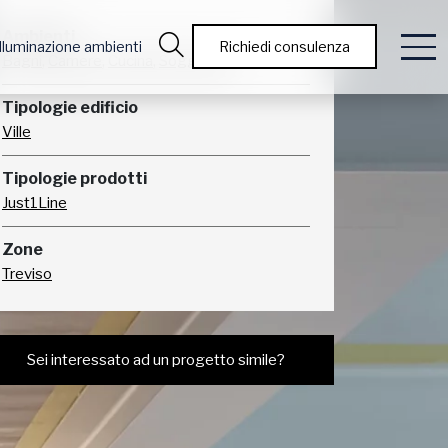
Ambienti
Illuminazione ambienti
Richiedi consulenza
,
,
,
Bagni
Camere
Cucina
Soggiorno
Tipologie edificio
Ville
Tipologie prodotti
Just1Line
Zone
Treviso
Sei interessato ad un progetto simile?